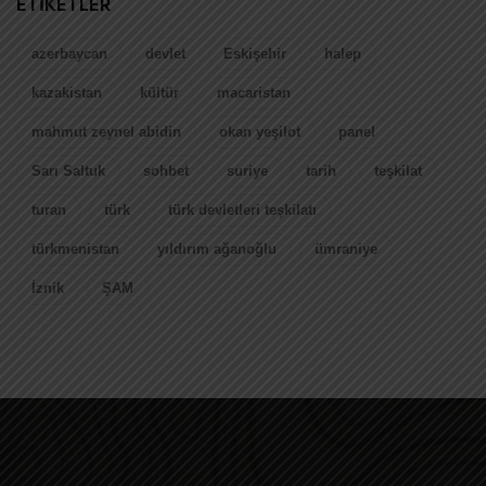
ETIKETLER
azerbaycan
devlet
Eskişehir
halep
kazakistan
kültür
macaristan
mahmut zeynel abidin
okan yeşilot
panel
Sarı Saltuk
sohbet
suriye
tarih
teşkilat
turan
türk
türk devletleri teşkilatı
türkmenistan
yıldırım ağanoğlu
ümraniye
İznik
ŞAM