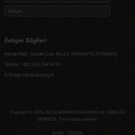
İletişim
İletişim Bilgileri
İnkılap Mah. Sokullu Cad. No:1/1 ÜMRANİYE-İSTANBUL
Telefon: +90 (216) 784 54 54
E-Posta: info@ukid.org.tr
Copyright © 2025 ULUSLARARASI KALKINMA VE İŞBİRLİĞİ
DERNEĞİ. Tüm hakları saklıdır.
KVKK
TÜZÜK