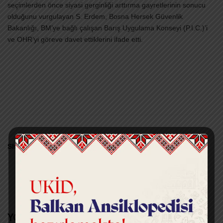
seçimlerden önce siyasi gerginliği arttırma gayretlerinin sonucu
olduğunu vurgulayan S. Erdem, Bosna Hersek Güvenlik
Bakanlığı, BM’ye bağlı çalışan Barış Uygulama Konseyi (P.I.C.)’i
ve OHR’yi göreve davet ettiklerini ifade etti.
Share:
YORUM EKLE