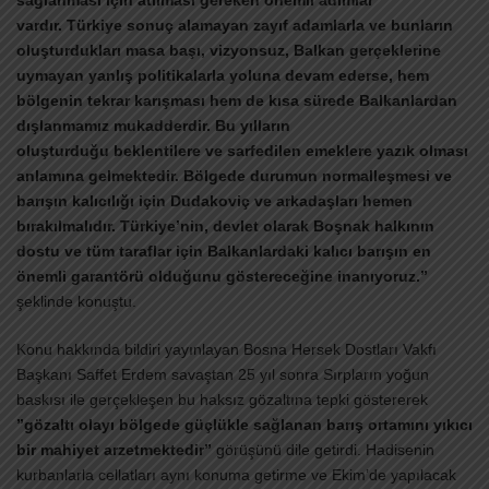
sağlanması için atılması gereken önemli adımlar
vardır. Türkiye sonuç alamayan zayıf adamlarla ve bunların
oluşturdukları masa başı, vizyonsuz, Balkan gerçeklerine
uymayan yanlış politikalarla yoluna devam ederse, hem
bölgenin tekrar karışması hem de kısa sürede Balkanlardan
dışlanmamız mukadderdir. Bu yılların
oluşturduğu beklentilere ve sarfedilen emeklere yazık olması
anlamına gelmektedir. Bölgede durumun normalleşmesi ve
barışın kalıcılığı için Dudakoviç ve arkadaşları hemen
bırakılmalıdır. Türkiye’nin, devlet olarak Boşnak halkının
dostu ve tüm taraflar için Balkanlardaki kalıcı barışın en
önemli garantörü olduğunu göstereceğine inanıyoruz.”
şeklinde konuştu.
Konu hakkında bildiri yayınlayan Bosna Hersek Dostları Vakfı
Başkanı Saffet Erdem savaştan 25 yıl sonra Sırpların yoğun
baskısı ile gerçekleşen bu haksız gözaltına tepki göstererek
”gözaltı olayı bölgede güçlükle sağlanan barış ortamını yıkıcı
bir mahiyet arzetmektedir”
görüşünü dile getirdi. Hadisenin
kurbanlarla cellatları aynı konuma getirme ve Ekim’de yapılacak