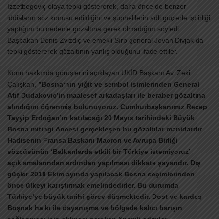
İzzetbegoviç olaya tepki göstererek, daha önce de benzer
iddiaların söz konusu edildiğini ve şüphelilerin adli güçlerle işbirliği
yaptığını bu nedenle gözaltına gerek olmadığını söyledi.
Başbakan Denis Zvizdiç ve emekli Sırp general Jovan Divjak da
tepki göstererek gözaltının yanlış olduğunu ifade ettiler.
Konu hakkında görüşlerini açıklayan UKİD Başkanı Av. Zeki
Çalışkan,
”Bosna‘nın yiğit ve sembol isimlerinden General
Atıf Dudakoviç’in maalesef arkadaşları ile beraber gözaltına
alındığını öğrenmiş bulunuyoruz. Cumhurbaşkanımız Recep
Tayyip Erdoğan’ın katılacağı 20 Mayıs tarihindeki Büyük
Bosna mitingi öncesi gerçekleşen bu gözaltılar manidardır.
Hadisenin Fransa Başkanı Macron ve Avrupa Birliği
sözcüsünün ‘Balkanlarda etkili bir Türkiye istemiyoruz’
açıklamalarından ardından yapılması dikkate şayandır. Dış
güçler 2018 Ekim ayında yapılacak Bosna seçimlerinden
önce ülkeyi karıştırmak emelindedirler. Bu durumda
Türkiye’ye büyük tarihi görev düşmektedir. Dost ve kardeş
Boşnak halkı ile dayanışma ve bölgede kalıcı barışın