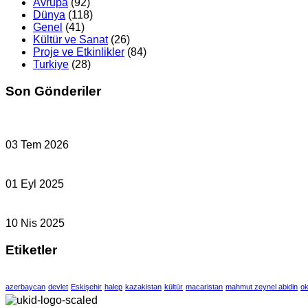
Avrupa
(92)
Dünya
(118)
Genel
(41)
Kültür ve Sanat
(26)
Proje ve Etkinlikler
(84)
Turkiye
(28)
Son Gönderiler
03 Tem 2026
01 Eyl 2025
10 Nis 2025
Etiketler
azerbaycan
devlet
Eskişehir
halep
kazakistan
kültür
macaristan
mahmut zeynel abidin
ok