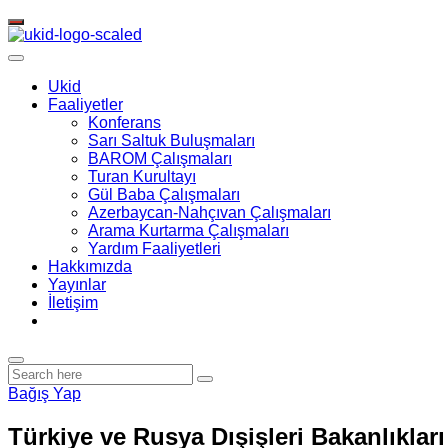
Toggle
navigation
Ukid
Faaliyetler
Konferans
Sarı Saltuk Buluşmaları
BAROM Çalışmaları
Turan Kurultayı
Gül Baba Çalışmaları
Azerbaycan-Nahçıvan Çalışmaları
Arama Kurtarma Çalışmaları
Yardım Faaliyetleri
Hakkımızda
Yayınlar
İletişim
Bağış Yap
Türkiye ve Rusya Dışişleri Bakanlıkları 