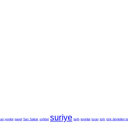
suriye
an yeşilot
panel
Sarı Saltuk
sohbet
tarih
teşkilat
turan
türk
türk devletleri te